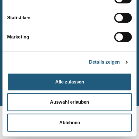
Naturpark-Quiz
Barrierefreiheitserklärung
Statistiken
Leichte Sprache
Suche
Marketing
Impressum
Datenschutz
Details zeigen
Sitemap
Alle zulassen
© Naturpark-Verwaltung 2026
Auswahl erlauben
Ablehnen