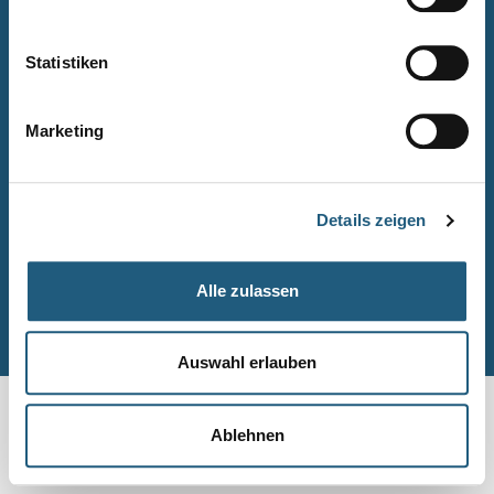
Naturpark-Quiz
Barrierefreiheitserklärung
Statistiken
Leichte Sprache
Suche
Marketing
Impressum
Datenschutz
Details zeigen
Sitemap
Alle zulassen
© Naturpark-Verwaltung 2026
Auswahl erlauben
Ablehnen