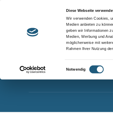
Start
Barrierefreiheit
Leichte Sprache
Diese Webseite verwende
Entdecken &
Besuchen &
Wir verwenden Cookies, um
Informieren
Genießen
Medien anbieten zu können
geben wir Informationen z
Naturpark Thüringer Schiefergebirge/Obere Sa
Medien, Werbung und Analy
Wurzbacher Straße 16
möglicherweise mit weiter
07338 Leutenberg
Rahmen Ihrer Nutzung der
Telefon: 0361 573925090
E-Mail: naturpark.schiefergebirge
@nnl.thuerin
Einwilligungsauswahl
Notwendig
Instagram