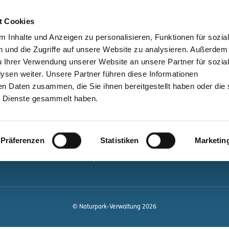
bessere Lesbarkeit
Kontakt
suchen
t Cookies
Schützen &
Lernen &
 Inhalte und Anzeigen zu personalisieren, Funktionen für sozia
Entwickeln
Mitgestalten
 und die Zugriffe auf unsere Website zu analysieren. Außerdem
u Ihrer Verwendung unserer Website an unsere Partner für sozia
ale
Kontakt
sen weiter. Unsere Partner führen diese Informationen
en Daten zusammen, die Sie ihnen bereitgestellt haben oder die 
Newsletter bestellen
 Dienste gesammelt haben.
Infomaterial
Veranstaltungen
gen.de
Präferenzen
Statistiken
Marketin
Projekte
Naturpark-Quiz
© Naturpark-Verwaltung 2026