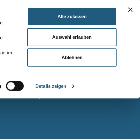
Alle zulassen
le
Auswahl erlauben
le
Barrierefreiheitserklärung
sie im
Leichte Sprache
Ablehnen
Suche
Impressum
g
Datenschutz
Details zeigen
Sitemap