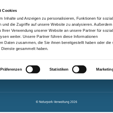
bessere Lesbarkeit
Kontakt
suchen
t Cookies
Schützen &
Lernen &
 Inhalte und Anzeigen zu personalisieren, Funktionen für sozia
Entwickeln
Mitgestalten
 und die Zugriffe auf unsere Website zu analysieren. Außerdem
u Ihrer Verwendung unserer Website an unsere Partner für sozia
ale
Kontakt
sen weiter. Unsere Partner führen diese Informationen
en Daten zusammen, die Sie ihnen bereitgestellt haben oder die 
Newsletter bestellen
 Dienste gesammelt haben.
Infomaterial
Veranstaltungen
gen.de
Präferenzen
Statistiken
Marketin
Projekte
Naturpark-Quiz
© Naturpark-Verwaltung 2026