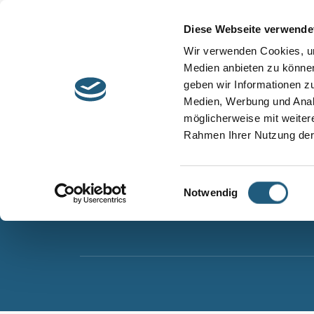
Start
Barrierefreiheit
Leichte Sprache
Diese Webseite verwende
Entdecken &
Besuchen &
Wir verwenden Cookies, um
Informieren
Genießen
Medien anbieten zu können
geben wir Informationen z
Naturpark Thüringer Schiefergebirge/Obere Sa
Medien, Werbung und Analy
Wurzbacher Straße 16
möglicherweise mit weiter
07338 Leutenberg
Rahmen Ihrer Nutzung der
Telefon: 0361 573925090
E-Mail: naturpark.schiefergebirge
@nnl.thuerin
Einwilligungsauswahl
Notwendig
Instagram