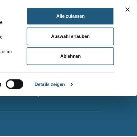
Alle zulassen
le
Auswahl erlauben
le
Barrierefreiheitserklärung
sie im
Leichte Sprache
Ablehnen
Suche
Impressum
g
Datenschutz
Details zeigen
Sitemap