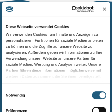
Naturpark Thüringer Schiefergebirge/Obere Saale
Wurzbacher Straße 16
Diese Webseite verwendet Cookies
07338 Leutenberg
Wir verwenden Cookies, um Inhalte und Anzeigen zu
personalisieren, Funktionen für soziale Medien anbieten
Telefon: 0361 573925090
zu können und die Zugriffe auf unsere Website zu
E-Mail: naturpark.schiefergebirge
@nnl.thueringen.de
analysieren. Außerdem geben wir Informationen zu Ihrer
Instagram
Verwendung unserer Website an unsere Partner für
soziale Medien, Werbung und Analysen weiter. Unsere
Partner führen diese Informationen möglicherweise mit
Kontakt
weiteren Daten zusammen, die Sie ihnen bereitgestellt
Newsletter bestellen
haben oder die sie im Rahmen Ihrer Nutzung der Dienste
gesammelt haben.
Infomaterial
Einwilligungsauswahl
Notwendig
Veranstaltungen
Projekte
Präferenzen