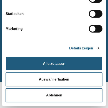
Naturpark-Quiz
Barrierefreiheitserklärung
Statistiken
Leichte Sprache
Suche
Marketing
Impressum
Datenschutz
Details zeigen
Sitemap
Alle zulassen
© Naturpark-Verwaltung 2026
Auswahl erlauben
Ablehnen