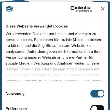
Naturpark Thüringer Schiefergebirge/Obere Saale
Wurzbacher Straße 16
Diese Webseite verwendet Cookies
07338 Leutenberg
Wir verwenden Cookies, um Inhalte und Anzeigen zu
personalisieren, Funktionen für soziale Medien anbieten
Telefon: 0361 573925090
zu können und die Zugriffe auf unsere Website zu
E-Mail: naturpark.schiefergebirge
@nnl.thueringen.de
analysieren. Außerdem geben wir Informationen zu Ihrer
Instagram
Verwendung unserer Website an unsere Partner für
soziale Medien, Werbung und Analysen weiter. Unsere
Partner führen diese Informationen möglicherweise mit
Kontakt
weiteren Daten zusammen, die Sie ihnen bereitgestellt
Newsletter bestellen
haben oder die sie im Rahmen Ihrer Nutzung der Dienste
gesammelt haben.
Infomaterial
Einwilligungsauswahl
Notwendig
Veranstaltungen
Projekte
Präferenzen