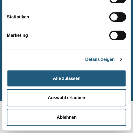
Naturpark-Quiz
Barrierefreiheitserklärung
Statistiken
Leichte Sprache
Suche
Marketing
Impressum
Datenschutz
Details zeigen
Sitemap
Alle zulassen
© Naturpark-Verwaltung 2026
Auswahl erlauben
Ablehnen