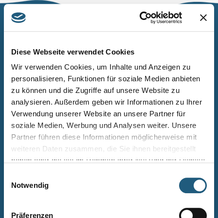
Naturpark Thüringer Schiefergebirge/Obere Saale
Wurzbacher Straße 16
Diese Webseite verwendet Cookies
07338 Leutenberg
Wir verwenden Cookies, um Inhalte und Anzeigen zu
personalisieren, Funktionen für soziale Medien anbieten
Telefon: 0361 573925090
zu können und die Zugriffe auf unsere Website zu
E-Mail: naturpark.schiefergebirge
@nnl.thueringen.de
analysieren. Außerdem geben wir Informationen zu Ihrer
Instagram
Verwendung unserer Website an unsere Partner für
soziale Medien, Werbung und Analysen weiter. Unsere
Partner führen diese Informationen möglicherweise mit
Kontakt
weiteren Daten zusammen, die Sie ihnen bereitgestellt
Newsletter bestellen
haben oder die sie im Rahmen Ihrer Nutzung der Dienste
gesammelt haben.
Infomaterial
Einwilligungsauswahl
Notwendig
Veranstaltungen
Projekte
Präferenzen