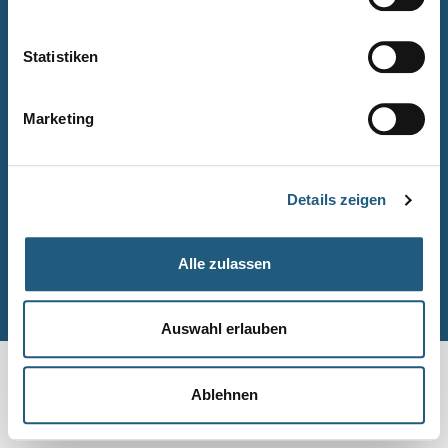
Naturpark-Quiz
Barrierefreiheitserklärung
Statistiken
Leichte Sprache
Suche
Marketing
Impressum
Datenschutz
Details zeigen
Sitemap
Alle zulassen
© Naturpark-Verwaltung 2026
Auswahl erlauben
Ablehnen