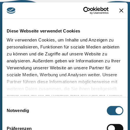
Naturpark Thüringer Schiefergebirge/Obere Saale
Wurzbacher Straße 16
Diese Webseite verwendet Cookies
07338 Leutenberg
Wir verwenden Cookies, um Inhalte und Anzeigen zu
personalisieren, Funktionen für soziale Medien anbieten
Telefon: 0361 573925090
zu können und die Zugriffe auf unsere Website zu
E-Mail: naturpark.schiefergebirge
@nnl.thueringen.de
analysieren. Außerdem geben wir Informationen zu Ihrer
Instagram
Verwendung unserer Website an unsere Partner für
soziale Medien, Werbung und Analysen weiter. Unsere
Partner führen diese Informationen möglicherweise mit
Kontakt
weiteren Daten zusammen, die Sie ihnen bereitgestellt
Newsletter bestellen
haben oder die sie im Rahmen Ihrer Nutzung der Dienste
gesammelt haben.
Infomaterial
Einwilligungsauswahl
Notwendig
Veranstaltungen
Projekte
Präferenzen