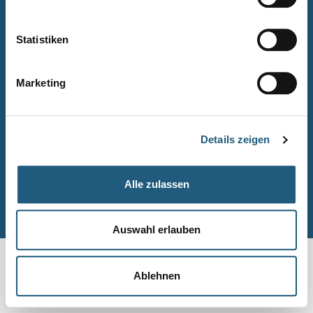
Naturpark-Quiz
Barrierefreiheitserklärung
Statistiken
Leichte Sprache
Suche
Marketing
Impressum
Datenschutz
Details zeigen
Sitemap
Alle zulassen
© Naturpark-Verwaltung 2026
Auswahl erlauben
Ablehnen