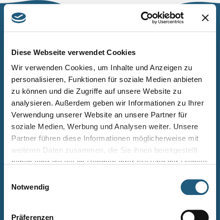
Naturpark Thüringer Schiefergebirge/Obere Saale
Wurzbacher Straße 16
Diese Webseite verwendet Cookies
07338 Leutenberg
Wir verwenden Cookies, um Inhalte und Anzeigen zu
personalisieren, Funktionen für soziale Medien anbieten
Telefon: 0361 573925090
zu können und die Zugriffe auf unsere Website zu
E-Mail: naturpark.schiefergebirge
@nnl.thueringen.de
analysieren. Außerdem geben wir Informationen zu Ihrer
Instagram
Verwendung unserer Website an unsere Partner für
soziale Medien, Werbung und Analysen weiter. Unsere
Partner führen diese Informationen möglicherweise mit
Kontakt
weiteren Daten zusammen, die Sie ihnen bereitgestellt
Newsletter bestellen
haben oder die sie im Rahmen Ihrer Nutzung der Dienste
gesammelt haben.
Infomaterial
Einwilligungsauswahl
Notwendig
Veranstaltungen
Projekte
Präferenzen