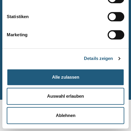
Naturpark-Quiz
Barrierefreiheitserklärung
Statistiken
Leichte Sprache
Suche
Marketing
Impressum
Datenschutz
Details zeigen
Sitemap
Alle zulassen
© Naturpark-Verwaltung 2026
Auswahl erlauben
Ablehnen