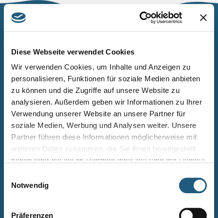
Naturpark Thüringer Schiefergebirge/Obere Saale
Wurzbacher Straße 16
Diese Webseite verwendet Cookies
07338 Leutenberg
Wir verwenden Cookies, um Inhalte und Anzeigen zu
personalisieren, Funktionen für soziale Medien anbieten
Telefon: 0361 573925090
zu können und die Zugriffe auf unsere Website zu
E-Mail: naturpark.schiefergebirge
@nnl.thueringen.de
analysieren. Außerdem geben wir Informationen zu Ihrer
Instagram
Verwendung unserer Website an unsere Partner für
soziale Medien, Werbung und Analysen weiter. Unsere
Partner führen diese Informationen möglicherweise mit
Kontakt
weiteren Daten zusammen, die Sie ihnen bereitgestellt
Newsletter bestellen
haben oder die sie im Rahmen Ihrer Nutzung der Dienste
gesammelt haben.
Infomaterial
Einwilligungsauswahl
Notwendig
Veranstaltungen
Projekte
Präferenzen