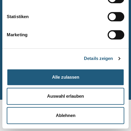
Naturpark-Quiz
Barrierefreiheitserklärung
Statistiken
Leichte Sprache
Suche
Marketing
Impressum
Datenschutz
Details zeigen
Sitemap
Alle zulassen
© Naturpark-Verwaltung 2026
Auswahl erlauben
Ablehnen