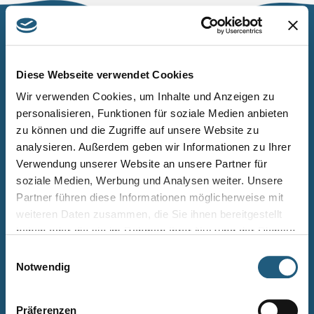
Naturpark Thüringer Schiefergebirge/Obere Saale
Wurzbacher Straße 16
Diese Webseite verwendet Cookies
07338 Leutenberg
Wir verwenden Cookies, um Inhalte und Anzeigen zu
personalisieren, Funktionen für soziale Medien anbieten
Telefon: 0361 573925090
zu können und die Zugriffe auf unsere Website zu
E-Mail: naturpark.schiefergebirge
@nnl.thueringen.de
analysieren. Außerdem geben wir Informationen zu Ihrer
Instagram
Verwendung unserer Website an unsere Partner für
soziale Medien, Werbung und Analysen weiter. Unsere
Partner führen diese Informationen möglicherweise mit
Kontakt
weiteren Daten zusammen, die Sie ihnen bereitgestellt
Newsletter bestellen
haben oder die sie im Rahmen Ihrer Nutzung der Dienste
gesammelt haben.
Infomaterial
Einwilligungsauswahl
Notwendig
Veranstaltungen
Projekte
Präferenzen