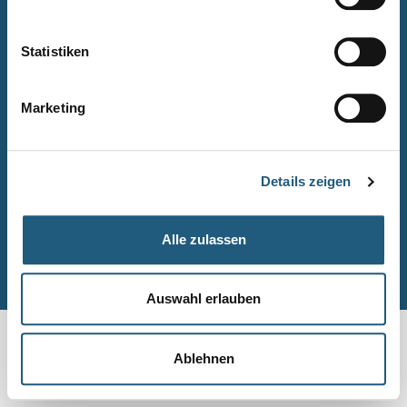
Naturpark-Quiz
Barrierefreiheitserklärung
Statistiken
Leichte Sprache
Suche
Marketing
Impressum
Datenschutz
Details zeigen
Sitemap
Alle zulassen
© Naturpark-Verwaltung 2026
Auswahl erlauben
Ablehnen