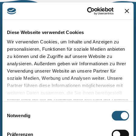
Naturpark Thüringer Schiefergebirge/Obere Saale
Wurzbacher Straße 16
Diese Webseite verwendet Cookies
07338 Leutenberg
Wir verwenden Cookies, um Inhalte und Anzeigen zu
personalisieren, Funktionen für soziale Medien anbieten
Telefon: 0361 573925090
zu können und die Zugriffe auf unsere Website zu
E-Mail: naturpark.schiefergebirge
@nnl.thueringen.de
analysieren. Außerdem geben wir Informationen zu Ihrer
Instagram
Verwendung unserer Website an unsere Partner für
soziale Medien, Werbung und Analysen weiter. Unsere
Partner führen diese Informationen möglicherweise mit
Kontakt
weiteren Daten zusammen, die Sie ihnen bereitgestellt
Newsletter bestellen
haben oder die sie im Rahmen Ihrer Nutzung der Dienste
gesammelt haben.
Infomaterial
Einwilligungsauswahl
Notwendig
Veranstaltungen
Projekte
Präferenzen