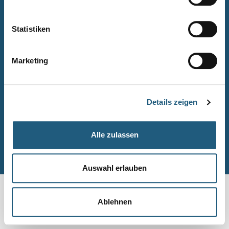
Naturpark-Quiz
Barrierefreiheitserklärung
Statistiken
Leichte Sprache
Suche
Marketing
Impressum
Datenschutz
Details zeigen
Sitemap
Alle zulassen
© Naturpark-Verwaltung 2026
Auswahl erlauben
Ablehnen