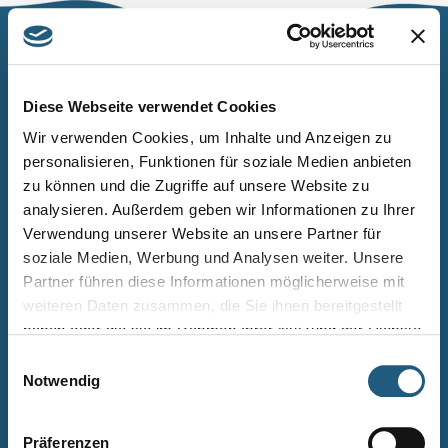
Naturpark Thüringer Schiefergebirge/Obere Saale
Wurzbacher Straße 16
Diese Webseite verwendet Cookies
07338 Leutenberg
Wir verwenden Cookies, um Inhalte und Anzeigen zu
personalisieren, Funktionen für soziale Medien anbieten
Telefon: 0361 573925090
zu können und die Zugriffe auf unsere Website zu
E-Mail: naturpark.schiefergebirge
@nnl.thueringen.de
analysieren. Außerdem geben wir Informationen zu Ihrer
Instagram
Verwendung unserer Website an unsere Partner für
soziale Medien, Werbung und Analysen weiter. Unsere
Partner führen diese Informationen möglicherweise mit
Kontakt
weiteren Daten zusammen, die Sie ihnen bereitgestellt
Newsletter bestellen
haben oder die sie im Rahmen Ihrer Nutzung der Dienste
gesammelt haben.
Infomaterial
Einwilligungsauswahl
Notwendig
Veranstaltungen
Projekte
Präferenzen