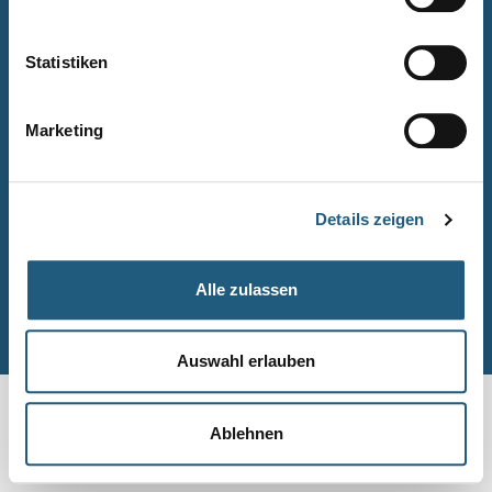
Naturpark-Quiz
Barrierefreiheitserklärung
Statistiken
Leichte Sprache
Suche
Marketing
Impressum
Datenschutz
Details zeigen
Sitemap
Alle zulassen
© Naturpark-Verwaltung 2026
Auswahl erlauben
Ablehnen