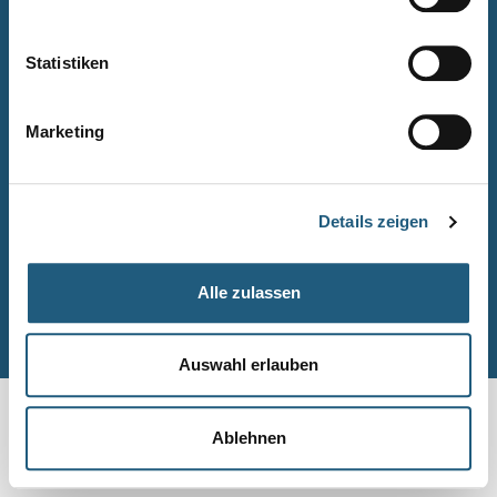
Naturpark-Quiz
Barrierefreiheitserklärung
Statistiken
Leichte Sprache
Suche
Marketing
Impressum
Datenschutz
Details zeigen
Sitemap
Alle zulassen
© Naturpark-Verwaltung 2026
Auswahl erlauben
Ablehnen