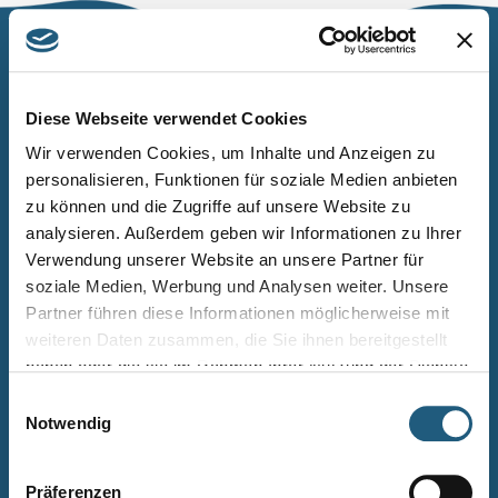
Naturpark Thüringer Schiefergebirge/Obere Saale
Wurzbacher Straße 16
Diese Webseite verwendet Cookies
07338 Leutenberg
Wir verwenden Cookies, um Inhalte und Anzeigen zu
personalisieren, Funktionen für soziale Medien anbieten
Telefon: 0361 573925090
zu können und die Zugriffe auf unsere Website zu
E-Mail: naturpark.schiefergebirge
@nnl.thueringen.de
analysieren. Außerdem geben wir Informationen zu Ihrer
Instagram
Verwendung unserer Website an unsere Partner für
soziale Medien, Werbung und Analysen weiter. Unsere
Partner führen diese Informationen möglicherweise mit
Kontakt
weiteren Daten zusammen, die Sie ihnen bereitgestellt
Newsletter bestellen
haben oder die sie im Rahmen Ihrer Nutzung der Dienste
gesammelt haben.
Infomaterial
Einwilligungsauswahl
Notwendig
Veranstaltungen
Projekte
Präferenzen