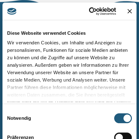
Naturpark Thüringer Schiefergebirge/Obere Saale
Wurzbacher Straße 16
Diese Webseite verwendet Cookies
07338 Leutenberg
Wir verwenden Cookies, um Inhalte und Anzeigen zu
personalisieren, Funktionen für soziale Medien anbieten
Telefon: 0361 573925090
zu können und die Zugriffe auf unsere Website zu
E-Mail: naturpark.schiefergebirge
@nnl.thueringen.de
analysieren. Außerdem geben wir Informationen zu Ihrer
Instagram
Verwendung unserer Website an unsere Partner für
soziale Medien, Werbung und Analysen weiter. Unsere
Partner führen diese Informationen möglicherweise mit
Kontakt
weiteren Daten zusammen, die Sie ihnen bereitgestellt
Newsletter bestellen
haben oder die sie im Rahmen Ihrer Nutzung der Dienste
gesammelt haben.
Infomaterial
Einwilligungsauswahl
Notwendig
Veranstaltungen
Projekte
Präferenzen