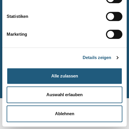
Naturpark-Quiz
Barrierefreiheitserklärung
Statistiken
Leichte Sprache
Suche
Marketing
Impressum
Datenschutz
Details zeigen
Sitemap
Alle zulassen
© Naturpark-Verwaltung 2026
Auswahl erlauben
Ablehnen